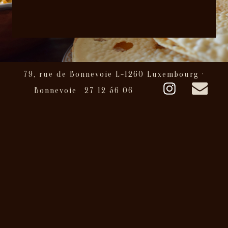
prepar
four d'a
raisins.
Lamb m
oven.
79, rue de Bonnevoie L-1260 Luxembourg ·
Bonnevoie
27 12 56 06